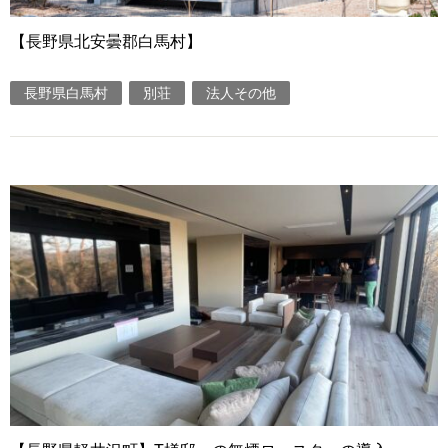
【長野県北安曇郡白馬村】
長野県白馬村
別荘
法人その他