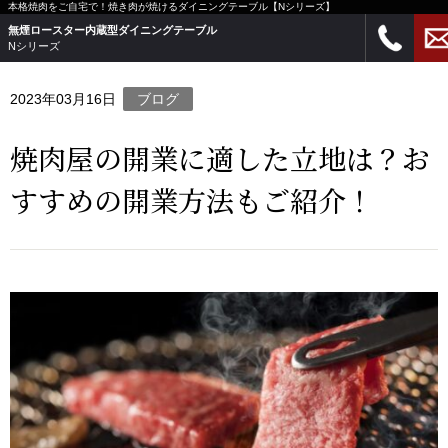
本格焼肉をご自宅で！焼き肉が焼けるダイニングテーブル【Nシリーズ】
ホーム
>
ニュース
>
ブログ
>
焼肉屋の開業に適した立地は？おすす
無煙ロースター内蔵型ダイニングテーブル
めの開業方法もご紹介！
Nシリーズ
2023年03月16日
ブログ
焼肉屋の開業に適した立地は？お
すすめの開業方法もご紹介！